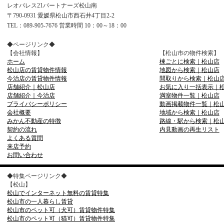
レオパレス21パートナーズ松山南
〒790-0931 愛媛県松山市西石井4丁目2-2
TEL：089-905-7676 営業時間 10：00～18：00
◆ページリンク◆
【会社情報】
【松山市の物件検索】
ホーム
棟ごとに検索｜松山店
松山店の賃貸物件情報
地図から検索｜松山店
今治店の賃貸物件情報
間取りから検索｜松山
店舗紹介｜松山店
お気に入り一括表示｜
店舗紹介｜今治店
満室物件一覧｜松山店
プライバシーポリシー
動画掲載物件一覧｜松
会社概要
地域から検索｜松山店
みかん不動産の特徴
路線・駅から検索｜松
契約の流れ
内見動画の再生リスト
よくある質問
来店予約
お問い合わせ
◆特集ページリンク◆
【松山】
松山でインターネット無料の賃貸特集
松山市の一人暮らし賃貸
松山市のペット可（犬可）賃貸物件特集
松山市のペット可（猫可）賃貸物件特集