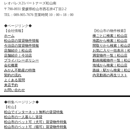
レオパレス21パートナーズ松山南
〒790-0931 愛媛県松山市西石井4丁目2-2
TEL：089-905-7676 営業時間 10：00～18：00
◆ページリンク◆
【会社情報】
【松山市の物件検索】
ホーム
棟ごとに検索｜松山店
松山店の賃貸物件情報
地図から検索｜松山店
今治店の賃貸物件情報
間取りから検索｜松山
店舗紹介｜松山店
お気に入り一括表示｜
店舗紹介｜今治店
満室物件一覧｜松山店
プライバシーポリシー
動画掲載物件一覧｜松
会社概要
地域から検索｜松山店
みかん不動産の特徴
路線・駅から検索｜松
契約の流れ
内見動画の再生リスト
よくある質問
来店予約
お問い合わせ
◆特集ページリンク◆
【松山】
松山でインターネット無料の賃貸特集
松山市の一人暮らし賃貸
松山市のペット可（犬可）賃貸物件特集
松山市のペット可（猫可）賃貸物件特集