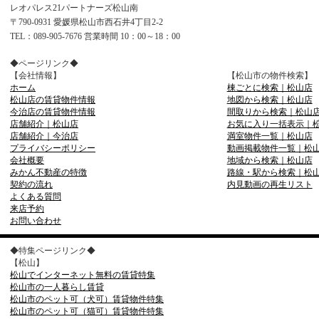
レオパレス21パートナーズ松山南
〒790-0931 愛媛県松山市西石井4丁目2-2
TEL：089-905-7676 営業時間 10：00～18：00
◆ページリンク◆
【会社情報】
【松山市の物件検索】
ホーム
棟ごとに検索｜松山店
松山店の賃貸物件情報
地図から検索｜松山店
今治店の賃貸物件情報
間取りから検索｜松山
店舗紹介｜松山店
お気に入り一括表示｜
店舗紹介｜今治店
満室物件一覧｜松山店
プライバシーポリシー
動画掲載物件一覧｜松
会社概要
地域から検索｜松山店
みかん不動産の特徴
路線・駅から検索｜松
契約の流れ
内見動画の再生リスト
よくある質問
来店予約
お問い合わせ
◆特集ページリンク◆
【松山】
松山でインターネット無料の賃貸特集
松山市の一人暮らし賃貸
松山市のペット可（犬可）賃貸物件特集
松山市のペット可（猫可）賃貸物件特集