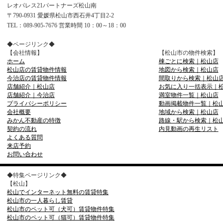
レオパレス21パートナーズ松山南
〒790-0931 愛媛県松山市西石井4丁目2-2
TEL：089-905-7676 営業時間 10：00～18：00
◆ページリンク◆
【会社情報】
【松山市の物件検索】
ホーム
棟ごとに検索｜松山店
松山店の賃貸物件情報
地図から検索｜松山店
今治店の賃貸物件情報
間取りから検索｜松山
店舗紹介｜松山店
お気に入り一括表示｜
店舗紹介｜今治店
満室物件一覧｜松山店
プライバシーポリシー
動画掲載物件一覧｜松
会社概要
地域から検索｜松山店
みかん不動産の特徴
路線・駅から検索｜松
契約の流れ
内見動画の再生リスト
よくある質問
来店予約
お問い合わせ
◆特集ページリンク◆
【松山】
松山でインターネット無料の賃貸特集
松山市の一人暮らし賃貸
松山市のペット可（犬可）賃貸物件特集
松山市のペット可（猫可）賃貸物件特集