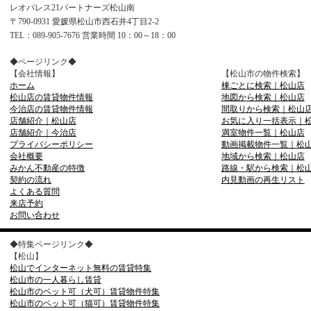
レオパレス21パートナーズ松山南
〒790-0931 愛媛県松山市西石井4丁目2-2
TEL：089-905-7676 営業時間 10：00～18：00
◆ページリンク◆
【会社情報】
【松山市の物件検索】
ホーム
棟ごとに検索｜松山店
松山店の賃貸物件情報
地図から検索｜松山店
今治店の賃貸物件情報
間取りから検索｜松山
店舗紹介｜松山店
お気に入り一括表示｜
店舗紹介｜今治店
満室物件一覧｜松山店
プライバシーポリシー
動画掲載物件一覧｜松
会社概要
地域から検索｜松山店
みかん不動産の特徴
路線・駅から検索｜松
契約の流れ
内見動画の再生リスト
よくある質問
来店予約
お問い合わせ
◆特集ページリンク◆
【松山】
松山でインターネット無料の賃貸特集
松山市の一人暮らし賃貸
松山市のペット可（犬可）賃貸物件特集
松山市のペット可（猫可）賃貸物件特集